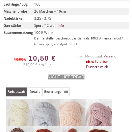
Lauflänge / 50g
166m
Maschenprobe
26 Maschen = 10cm
Nadelstärke
3,25 - 3,75
Garnstärke
Sport (12 wpi)
Info
Zusammensetzung
100% Wolle
Der Hersteller beschreibt das Garn als 100% American wool /
Grown, spun, and dyed in USA
10,50
€
inkl. MwSt , zzgl.
Versand
10,90 €
nicht lieferbar
210,00 € pro 1 kg
Erinnere mich
Farbauswahl
Details
Bewertungen (0)