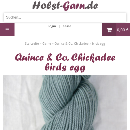
Login
Kasse
☰
0,00 €
»
»
»
Startseite
Garne
Quince & Co. Chickadee
birds egg
Quince & Co. Chickadee
birds egg