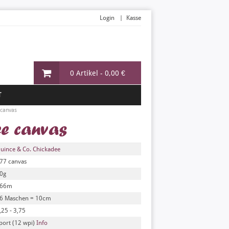
Login
Kasse
0 Artikel -
0,00 €
T
canvas
ee canvas
uince & Co. Chickadee
77 canvas
0g
66m
6 Maschen = 10cm
,25 - 3,75
port (12 wpi)
Info