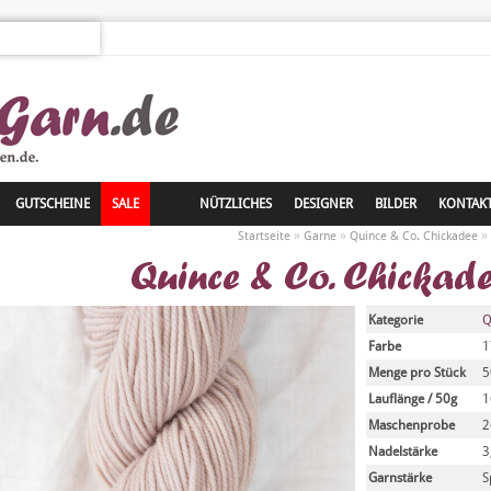
GUTSCHEINE
SALE
NÜTZLICHES
DESIGNER
BILDER
KONTAK
»
»
»
Startseite
Garne
Quince & Co. Chickadee
Quince & Co. Chickad
Kategorie
Q
Farbe
1
Menge pro Stück
5
Lauflänge / 50g
1
Maschenprobe
2
Nadelstärke
3
Garnstärke
S