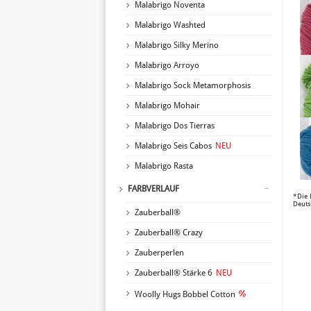
Malabrigo Noventa
Malabrigo Washted
Malabrigo Silky Merino
Malabrigo Arroyo
Malabrigo Sock Metamorphosis
Malabrigo Mohair
Malabrigo Dos Tierras
Malabrigo Seis Cabos
NEU
Malabrigo Rasta
FARBVERLAUF
*Die 
Deuts
Zauberball®
Zauberball® Crazy
Zauberperlen
Zauberball® Stärke 6
NEU
Woolly Hugs Bobbel Cotton