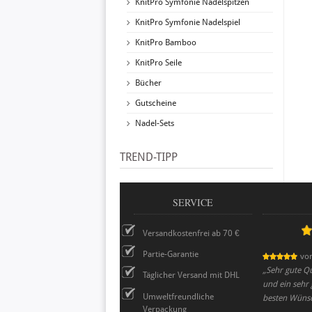
KnitPro Symfonie Nadelspitzen
KnitPro Symfonie Nadelspiel
KnitPro Bamboo
KnitPro Seile
Bücher
Gutscheine
Nadel-Sets
TREND-TIPP
SERVICE
Versandkostenfrei ab 70 €
Partie-Garantie
vo
„
Sehr gute Qu
Täglicher Versand mit DHL
und ein sehr 
Umweltfreundliche
besten Wüns
Verpackung