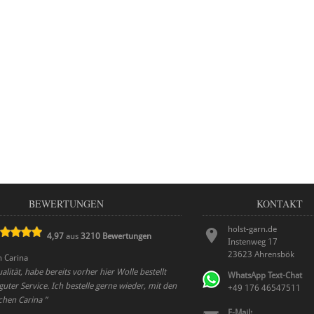
BEWERTUNGEN
KONTAKT
holst-garn.de
4,97
aus
3210
Bewertungen
Instenweg 17
23623
Ahrensbök
n
Carina
alität, habe bereits vorher hier Wolle bestellt
WhatsApp Text-Chat
guter Service. Ich bestelle gerne wieder, mit den
+49 176 46547511
chen Carina
”
E-Mail: