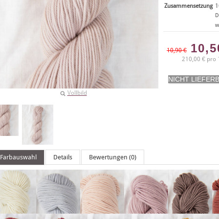
Zusammensetzung
1
D
w
10,
10,90 €
210,00 € pro 
Vollbild
Farbauswahl
Details
Bewertungen (0)