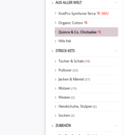
AUS ALLER WELT
KnitPro Symfonie Terra
NEU
Organic Cotton
Quince & Co. Chickadee
Hifa Ask
STRICK-KITS
Tücher & Schals
(78)
Pullover
(32)
Jacken & Mäntel
(37)
Mützen
(10)
Westen
(2)
Handschuhe, Stulpen
(6)
Socken
(3)
ZUBEHÖR