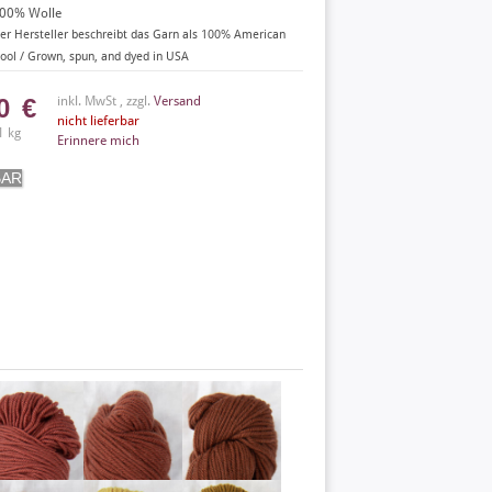
00% Wolle
er Hersteller beschreibt das Garn als 100% American
ool / Grown, spun, and dyed in USA
50
€
inkl. MwSt , zzgl.
Versand
nicht lieferbar
1 kg
Erinnere mich