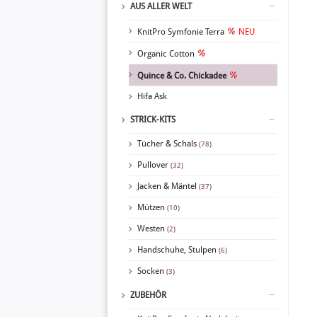
AUS ALLER WELT
KnitPro Symfonie Terra
NEU
Organic Cotton
Quince & Co. Chickadee
Hifa Ask
STRICK-KITS
Tücher & Schals
(78)
Pullover
(32)
Jacken & Mäntel
(37)
Mützen
(10)
Westen
(2)
Handschuhe, Stulpen
(6)
Socken
(3)
ZUBEHÖR