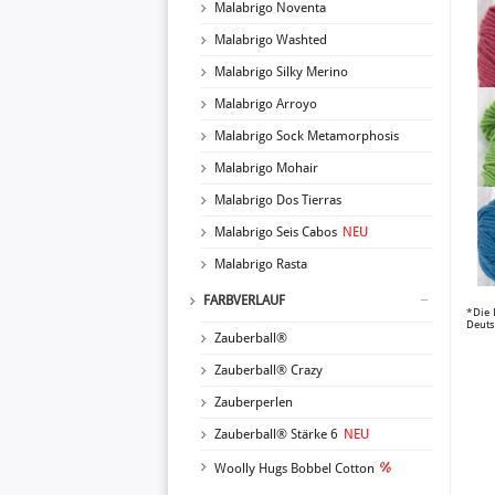
Malabrigo Noventa
Malabrigo Washted
Malabrigo Silky Merino
Malabrigo Arroyo
Malabrigo Sock Metamorphosis
Malabrigo Mohair
Malabrigo Dos Tierras
Malabrigo Seis Cabos
NEU
Malabrigo Rasta
FARBVERLAUF
*Die 
Deuts
Zauberball®
Zauberball® Crazy
Zauberperlen
Zauberball® Stärke 6
NEU
Woolly Hugs Bobbel Cotton