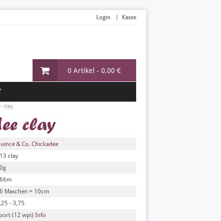
Login
Kasse
0 Artikel -
0,00 €
T
»
clay
dee clay
uince & Co. Chickadee
13 clay
0g
66m
6 Maschen = 10cm
,25 - 3,75
port (12 wpi)
Info