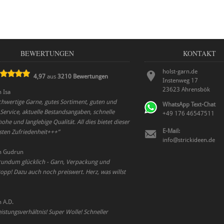
BEWERTUNGEN
KONTAKT
holst-garn.de
4,97
aus
3210
Bewertungen
Instenweg 17
23623
Ahrensbök
n
Isa
chwertige Garne, gutes Sortiment, guten und
WhatsApp Text-Chat
Service, aktuelle Bestandsangaben, schnelle
+49 176 46547511
hohe und langlebige Qualität. All dies bietet dieser
E-Mail:
lsten Zufriedenheit+++
”
info@strickideen.de
n
Gudrun
undum glücklich - Garn, Verpackung und
opp! Dazu auch noch preiswert. Herz, was willst
n
A.D.
eistungsverhältnis! Super Wolle! Schneller