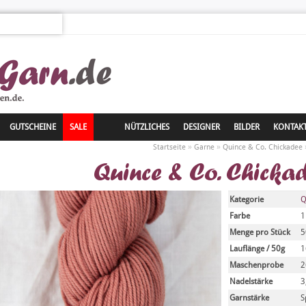
GUTSCHEINE
SALE
NÜTZLICHES
DESIGNER
BILDER
KONTAK
»
»
Startseite
Garne
Quince & Co. Chickadee
Quince & Co. Chicka
Kategorie
Q
Farbe
1
Menge pro Stück
5
Lauflänge / 50g
1
Maschenprobe
2
Nadelstärke
3
Garnstärke
S