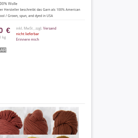
00% Wolle
er Hersteller beschreibt das Garn als 100% American
ool / Grown, spun, and dyed in USA
50
€
inkl. MwSt , zzgl.
Versand
nicht lieferbar
1 kg
Erinnere mich