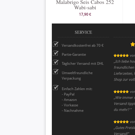
Malabrigo Seis Cabos 252
Wabi-sabi
17,90 €
SERVICE
Versandkostenfrei ab 70 €
Partie-Garantie
vo
„
Ich liebe ho
Täglicher Versand mit DHL
freundlichen 
Umweltfreundliche
Lieferzeiten, 
Verpackung
Shop zur vol
Einfach Zahlen mit:
vo
- PayPal
„
Wie immer r
- Amazon
Versand tippt
- Vorkasse
du mehr?
”
- Nachnahme
vo
„
Gutes Preisl
Versand!
”