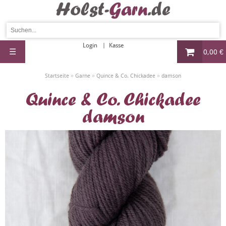
Login
Kasse
☰
0,00 €
»
»
»
Startseite
Garne
Quince & Co. Chickadee
damson
Quince & Co. Chickadee
damson