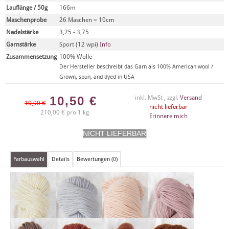
Lauflänge / 50g
166m
Maschenprobe
26 Maschen = 10cm
Nadelstärke
3,25 - 3,75
Garnstärke
Sport (12 wpi)
Info
Zusammensetzung
100% Wolle
Der Hersteller beschreibt das Garn als 100% American wool /
Grown, spun, and dyed in USA
10,50
€
inkl. MwSt , zzgl.
Versand
10,90 €
nicht lieferbar
210,00 € pro 1 kg
Erinnere mich
Farbauswahl
Details
Bewertungen (0)