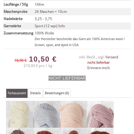
Lauflänge / 50g
166m
Maschenprobe
26 Maschen = 10cm
Nadelstärke
3,25 - 3,75
Garnstärke
Sport (12 wpi)
Info
Zusammensetzung
100% Wolle
Der Hersteller beschreibt das Garn als 100% American wool /
Grown, spun, and dyed in USA
10,50
€
inkl. MwSt , zzgl.
Versand
10,90 €
nicht lieferbar
210,00 € pro 1 kg
Erinnere mich
Farbauswahl
Details
Bewertungen (0)