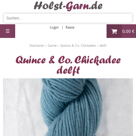
Login
Kasse
☰
0,00 €
»
»
»
Startseite
Garne
Quince & Co. Chickadee
delft
Quince & Co. Chickadee
delft