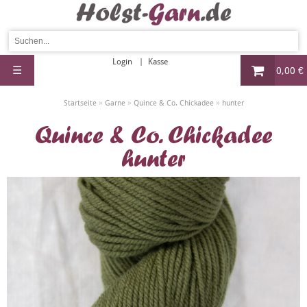
Login
Kasse
☰
0,00 €
»
»
»
Startseite
Garne
Quince & Co. Chickadee
hunter
Quince & Co. Chickadee
hunter