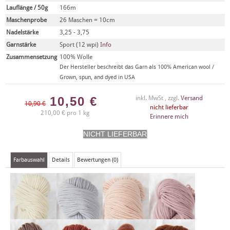
Lauflänge / 50g
166m
Maschenprobe
26 Maschen = 10cm
Nadelstärke
3,25 - 3,75
Garnstärke
Sport (12 wpi)
Info
Zusammensetzung
100% Wolle
Der Hersteller beschreibt das Garn als 100% American wool /
Grown, spun, and dyed in USA
10,50
€
inkl. MwSt , zzgl.
Versand
10,90 €
nicht lieferbar
210,00 € pro 1 kg
Erinnere mich
Farbauswahl
Details
Bewertungen (0)