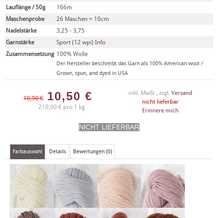
Lauflänge / 50g
166m
Maschenprobe
26 Maschen = 10cm
Nadelstärke
3,25 - 3,75
Garnstärke
Sport (12 wpi)
Info
Zusammensetzung
100% Wolle
Der Hersteller beschreibt das Garn als 100% American wool /
Grown, spun, and dyed in USA
10,50
€
inkl. MwSt , zzgl.
Versand
10,90 €
nicht lieferbar
210,00 € pro 1 kg
Erinnere mich
Farbauswahl
Details
Bewertungen (0)