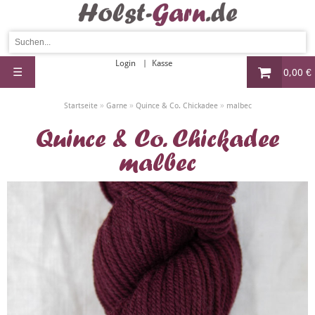
Login
Kasse
☰
0,00 €
»
»
»
Startseite
Garne
Quince & Co. Chickadee
malbec
Quince & Co. Chickadee
malbec