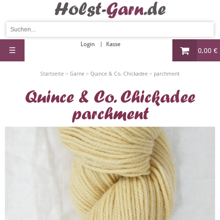
Login
Kasse
☰
0,00 €
»
»
»
Startseite
Garne
Quince & Co. Chickadee
parchment
Quince & Co. Chickadee
parchment