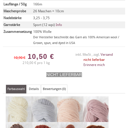
Lauflänge / 50g
166m
Maschenprobe
26 Maschen = 10cm
Nadelstärke
3,25 - 3,75
Garnstärke
Sport (12 wpi)
Info
Zusammensetzung
100% Wolle
Der Hersteller beschreibt das Garn als 100% American wool /
Grown, spun, and dyed in USA
10,50
€
inkl. MwSt , zzgl.
Versand
10,90 €
nicht lieferbar
210,00 € pro 1 kg
Erinnere mich
Farbauswahl
Details
Bewertungen (0)