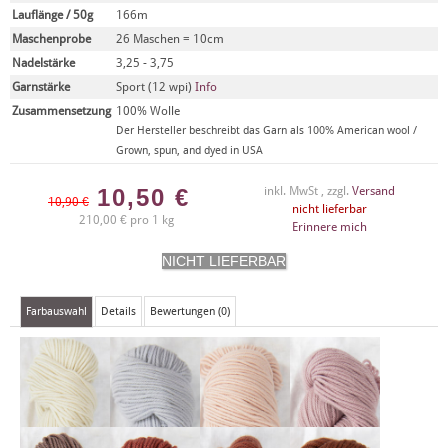
Lauflänge / 50g
166m
Maschenprobe
26 Maschen = 10cm
Nadelstärke
3,25 - 3,75
Garnstärke
Sport (12 wpi)
Info
Zusammensetzung
100% Wolle
Der Hersteller beschreibt das Garn als 100% American wool /
Grown, spun, and dyed in USA
10,50
€
inkl. MwSt , zzgl.
Versand
10,90 €
nicht lieferbar
210,00 € pro 1 kg
Erinnere mich
Farbauswahl
Details
Bewertungen (0)