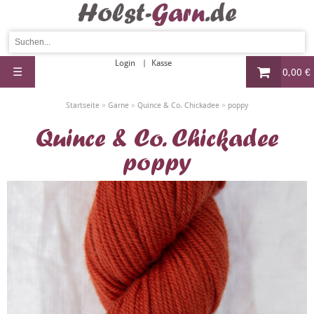
Login
Kasse
☰
0,00 €
»
»
»
Startseite
Garne
Quince & Co. Chickadee
poppy
Quince & Co. Chickadee
poppy