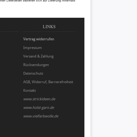
benen Lieferzeiten beziehen sich auf Lieferung innerhalb
LINKS
Vertrag widerrufen
Impressum
Versand & Zahlung
Rücksendungen
Datenschutz
AGB, Widerruf, Barrierefreiheit
Kontakt
www.strickideen.de
www.holst-garn.de
www.vielfarbwolle.de