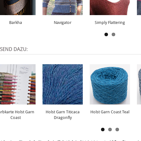
Barkha
Navigator
Simply Flattering
SSEND DAZU:
arbkarte Holst Garn
Holst Garn Titicaca
Holst Garn Coast Teal
Coast
Dragonfly