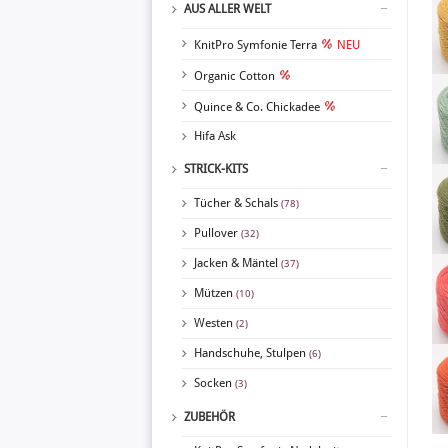
AUS ALLER WELT
KnitPro Symfonie Terra
NEU
Organic Cotton
Quince & Co. Chickadee
Hifa Ask
STRICK-KITS
Tücher & Schals
(78)
Pullover
(32)
Jacken & Mäntel
(37)
Mützen
(10)
Westen
(2)
Handschuhe, Stulpen
(6)
Socken
(3)
ZUBEHÖR