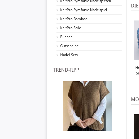
KnitPro Symfonie Nadelspitzen
DIE
KnitPro Symfonie Nadelspiel
KnitPro Bamboo
KnitPro Seile
Bücher
Gutscheine
Nadel-Sets
H
TREND-TIPP
S
MO