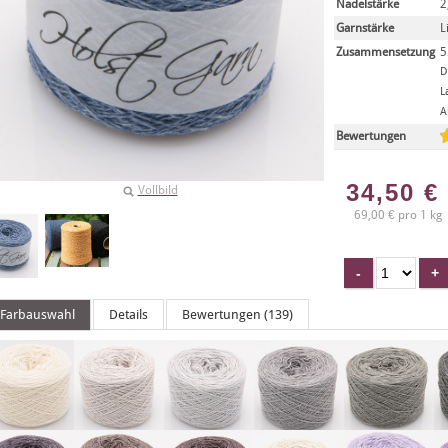
Nadelstärke
2
Garnstärke
L
Zusammensetzung
5
D
L
A
Bewertungen
34,50
€
Vollbild
69,00 € pro 1 kg
Farbauswahl
Details
Bewertungen (139)