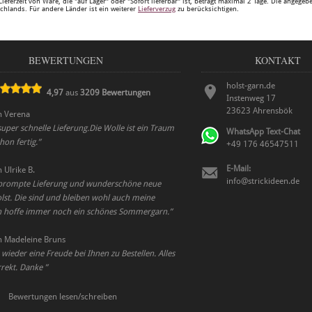
Lieferzeit von Ware, die "auf Lager" oder "Sofort lieferbar" ist, beträgt maximal 2 Tage. Die angege
chlands. Für andere Länder ist ein weiterer
Lieferverzug
zu berücksichtigen.
BEWERTUNGEN
KONTAKT
holst-garn.de
4,97
aus
3209
Bewertungen
Instenweg 17
23623
Ahrensbök
n
Verena
per schnelle Lieferung.Die Wolle ist ein Traum
WhatsApp Text-Chat
on fertig.
”
+49 176 46547511
E-Mail:
n
Ulrike B.
info@strickideen.de
prompte Lieferung und wunderschöne neue
lst. Die sind und bleiben wohl auch meine
ch hoffe immer noch ein schönes Sommergarn.
”
n
Madeleine Bruns
 wieder eine Freude bei Ihnen zu Bestellen. Alles
rrekt. Danke
”
Bewertungen lesen/schreiben