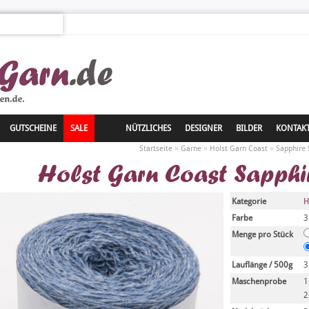
GUTSCHEINE
SALE
NÜTZLICHES
DESIGNER
BILDER
KONTAK
»
»
»
Startseite
Garne
Holst Garn Coast
Sapphire 
Holst Garn Coast Sapphi
Kategorie
H
Farbe
3
Menge pro Stück
Lauflänge / 500g
3
Maschenprobe
1
2