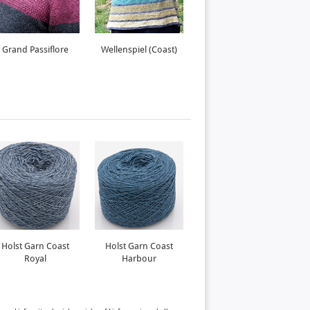
Grand Passiflore
Wellenspiel (Coast)
Mondsee
Holst Garn Coast
Holst Garn Coast
Holst Garn Supersoft
H
Royal
Harbour
Sapphire