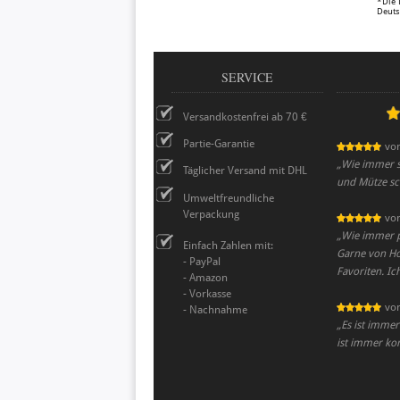
*Die 
Deuts
SERVICE
Versandkostenfrei ab 70 €
Partie-Garantie
vo
„
Wie immer su
Täglicher Versand mit DHL
und Mütze sch
Umweltfreundliche
Verpackung
vo
„
Wie immer 
Einfach Zahlen mit:
Garne von Ho
- PayPal
Favoriten. I
- Amazon
- Vorkasse
vo
- Nachnahme
„
Es ist immer
ist immer ko