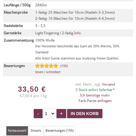
Lauflänge / 500g
2880m
Maschenprobe
1-fädig: 25 Maschen für 10cm (Nadeln 3-3,5mm)
2-fädig: 16 Maschen für 10cm (Nadeln 4-4,5mm)
Nadelstärke
3 - 3,5
Garnstärke
Light Fingering / 2-fädig
Info
Zusammensetzung
100% Wolle
Der Hersteller beschreibt das Garn als 50% Merino, 50%
Shetland
Alle Holst Garne stammen aus mulesing-freien Quellen.
Bewertungen
(195)
lesen / schreiben
inkl. MwSt , zzgl.
Versand
33,50
€
3 Stück sofort lieferbar*
Ich benötige mehr
67,00 € pro 1 kg
Farb-Partie anfragen
Farbauswahl
Details
Bewertungen (195)