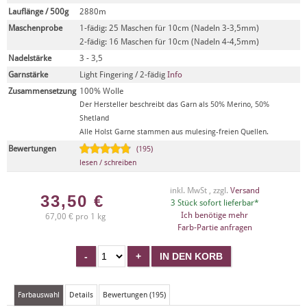
Lauflänge / 500g
2880m
Maschenprobe
1-fädig: 25 Maschen für 10cm (Nadeln 3-3,5mm)
2-fädig: 16 Maschen für 10cm (Nadeln 4-4,5mm)
Nadelstärke
3 - 3,5
Garnstärke
Light Fingering / 2-fädig
Info
Zusammensetzung
100% Wolle
Der Hersteller beschreibt das Garn als 50% Merino, 50%
Shetland
Alle Holst Garne stammen aus mulesing-freien Quellen.
Bewertungen
(195)
lesen / schreiben
inkl. MwSt , zzgl.
Versand
33,50
€
3 Stück sofort lieferbar*
Ich benötige mehr
67,00 € pro 1 kg
Farb-Partie anfragen
Farbauswahl
Details
Bewertungen (195)