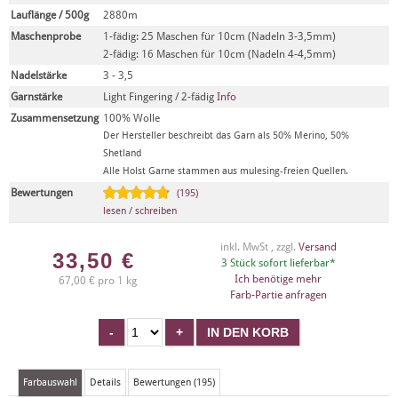
Lauflänge / 500g
2880m
Maschenprobe
1-fädig: 25 Maschen für 10cm (Nadeln 3-3,5mm)
2-fädig: 16 Maschen für 10cm (Nadeln 4-4,5mm)
Nadelstärke
3 - 3,5
Garnstärke
Light Fingering / 2-fädig
Info
Zusammensetzung
100% Wolle
Der Hersteller beschreibt das Garn als 50% Merino, 50%
Shetland
Alle Holst Garne stammen aus mulesing-freien Quellen.
Bewertungen
(195)
lesen / schreiben
inkl. MwSt , zzgl.
Versand
33,50
€
3 Stück sofort lieferbar*
Ich benötige mehr
67,00 € pro 1 kg
Farb-Partie anfragen
Farbauswahl
Details
Bewertungen (195)