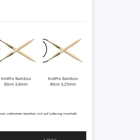
KnitPro Bamboo
KnitPro Bamboo
KnitPro Bamboo
80cm 3,0mm
80cm 3,25mm
80cm 3,5mm
N
benen Lieferzeiten beziehen sich auf Lieferung innerhalb