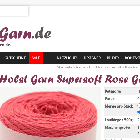
GUTSCHEINE
SALE
NÜTZLICHES
DESIGNER
BILDER
KONTAK
»
»
»
Startseite
Garne
Holst Garn Supersoft
Rose Gar
Holst Garn Supersoft Rose 
Kategorie
H
Farbe
0
Menge pro Stück
Lauflänge / 500g
2
Maschenprobe
1
2