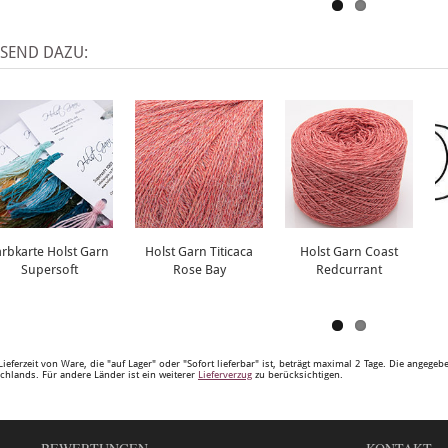
SSEND DAZU:
arbkarte Holst Garn
Holst Garn Titicaca
Holst Garn Coast
Supersoft
Rose Bay
Redcurrant
Lieferzeit von Ware, die "auf Lager" oder "Sofort lieferbar" ist, beträgt maximal 2 Tage. Die angege
chlands. Für andere Länder ist ein weiterer
Lieferverzug
zu berücksichtigen.