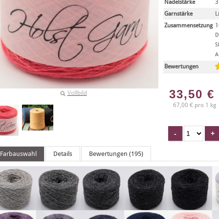
Nadelstärke
3
Garnstärke
L
Zusammensetzung
1
D
S
A
Bewertungen
33,50
€
Vollbild
67,00 € pro 1 kg
Farbauswahl
Details
Bewertungen (195)