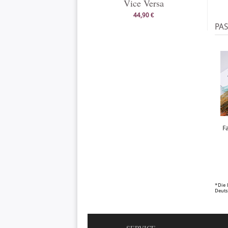
Vice Versa
44,90 €
PA
F
*Die 
Deuts