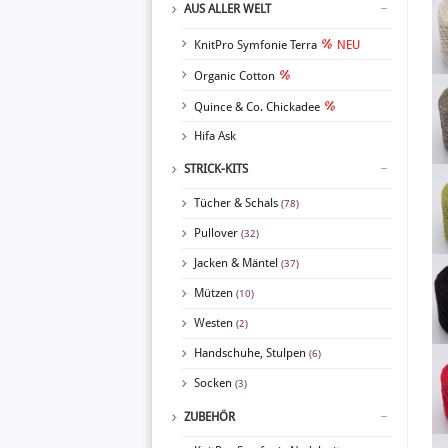
AUS ALLER WELT
KnitPro Symfonie Terra
NEU
Organic Cotton
Quince & Co. Chickadee
Hifa Ask
STRICK-KITS
Tücher & Schals
(78)
Pullover
(32)
Jacken & Mäntel
(37)
Mützen
(10)
Westen
(2)
Handschuhe, Stulpen
(6)
Socken
(3)
ZUBEHÖR