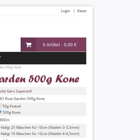
Login
Kasse
0 Artikel -
0,00 €
T
den 500g Kone
Garden 500g Kone
olst Garn Supersoft
83 Rose Garden 500g Kone
50g Knäuel
500g Kone
880m
-fädig: 25 Maschen für 10cm (Nadeln 3-3,5mm)
-fädig: 16 Maschen für 10cm (Nadeln 4-4,5mm)