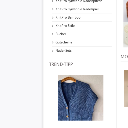
KnitPro Symfonie Nadelspitzen
KnitPro Symfonie Nadelspiel
KnitPro Bamboo
KnitPro Seile
Bücher
Gutscheine
Nadel-Sets
MOD
TREND-TIPP