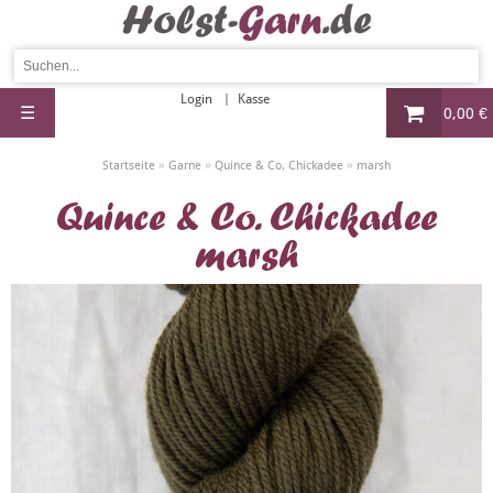
Login
Kasse
☰
0,00 €
»
»
»
Startseite
Garne
Quince & Co. Chickadee
marsh
Quince & Co. Chickadee
marsh