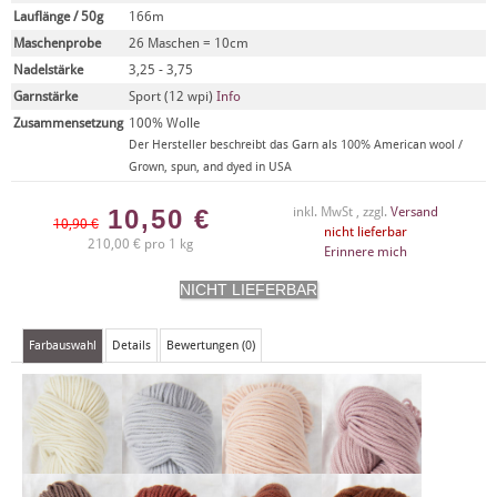
Lauflänge / 50g
166m
Maschenprobe
26 Maschen = 10cm
Nadelstärke
3,25 - 3,75
Garnstärke
Sport (12 wpi)
Info
Zusammensetzung
100% Wolle
Der Hersteller beschreibt das Garn als 100% American wool /
Grown, spun, and dyed in USA
10,50
€
inkl. MwSt , zzgl.
Versand
10,90 €
nicht lieferbar
210,00 € pro 1 kg
Erinnere mich
Farbauswahl
Details
Bewertungen (0)