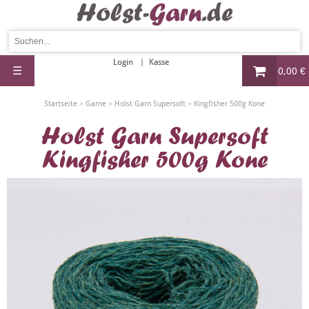
Login
Kasse
☰
0,00 €
»
»
»
Startseite
Garne
Holst Garn Supersoft
Kingfisher 500g Kone
Holst Garn Supersoft
Kingfisher 500g Kone