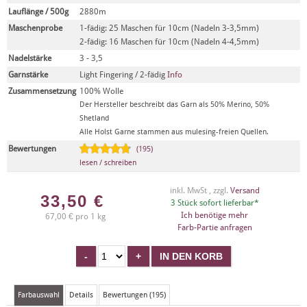
Lauflänge / 500g
2880m
Maschenprobe
1-fädig: 25 Maschen für 10cm (Nadeln 3-3,5mm)
2-fädig: 16 Maschen für 10cm (Nadeln 4-4,5mm)
Nadelstärke
3 - 3,5
Garnstärke
Light Fingering / 2-fädig
Info
Zusammensetzung
100% Wolle
Der Hersteller beschreibt das Garn als 50% Merino, 50%
Shetland
Alle Holst Garne stammen aus mulesing-freien Quellen.
Bewertungen
(195)
lesen / schreiben
inkl. MwSt , zzgl.
Versand
33,50
€
3 Stück sofort lieferbar*
Ich benötige mehr
67,00 € pro 1 kg
Farb-Partie anfragen
Farbauswahl
Details
Bewertungen (195)