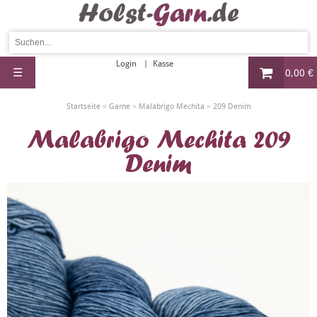
Login
Kasse
☰
0,00 €
»
»
»
Startseite
Garne
Malabrigo Mechita
209 Denim
Malabrigo Mechita 209
Denim