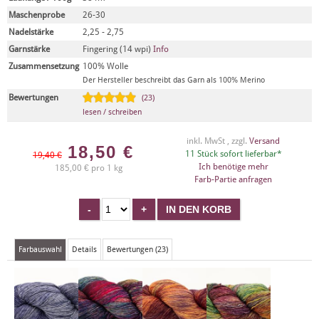
Maschenprobe
26-30
Nadelstärke
2,25 - 2,75
Garnstärke
Fingering (14 wpi)
Info
Zusammensetzung
100% Wolle
Der Hersteller beschreibt das Garn als 100% Merino
Bewertungen
(23)
lesen / schreiben
inkl. MwSt , zzgl.
Versand
18,50
€
11 Stück sofort lieferbar*
19,40 €
Ich benötige mehr
185,00 € pro 1 kg
Farb-Partie anfragen
Farbauswahl
Details
Bewertungen (23)