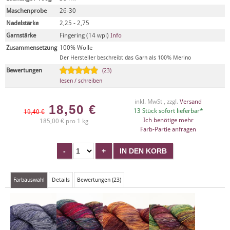
Maschenprobe
26-30
Nadelstärke
2,25 - 2,75
Garnstärke
Fingering (14 wpi)
Info
Zusammensetzung
100% Wolle
Der Hersteller beschreibt das Garn als 100% Merino
Bewertungen
(23)
lesen / schreiben
inkl. MwSt , zzgl.
Versand
18,50
€
13 Stück sofort lieferbar*
19,40 €
Ich benötige mehr
185,00 € pro 1 kg
Farb-Partie anfragen
Farbauswahl
Details
Bewertungen (23)