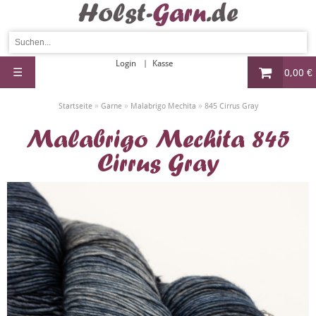
Login
Kasse
☰
0,00 €
»
»
»
Startseite
Garne
Malabrigo Mechita
845 Cirrus Gray
Malabrigo Mechita 845
Cirrus Gray