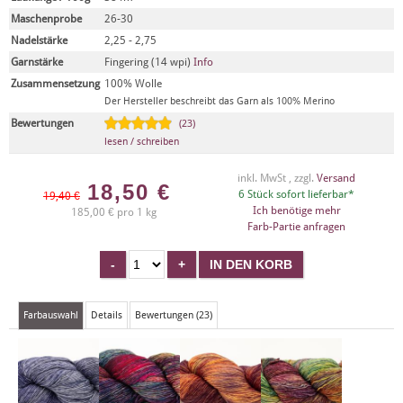
Maschenprobe
26-30
Nadelstärke
2,25 - 2,75
Garnstärke
Fingering (14 wpi)
Info
Zusammensetzung
100% Wolle
Der Hersteller beschreibt das Garn als 100% Merino
Bewertungen
(23)
lesen / schreiben
inkl. MwSt , zzgl.
Versand
18,50
€
6 Stück sofort lieferbar*
19,40 €
Ich benötige mehr
185,00 € pro 1 kg
Farb-Partie anfragen
Farbauswahl
Details
Bewertungen (23)