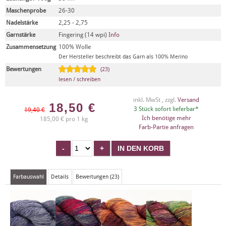
Maschenprobe
26-30
Nadelstärke
2,25 - 2,75
Garnstärke
Fingering (14 wpi)
Info
Zusammensetzung
100% Wolle
Der Hersteller beschreibt das Garn als 100% Merino
Bewertungen
(23)
lesen / schreiben
inkl. MwSt , zzgl.
Versand
18,50
€
3 Stück sofort lieferbar*
19,40 €
Ich benötige mehr
185,00 € pro 1 kg
Farb-Partie anfragen
Farbauswahl
Details
Bewertungen (23)