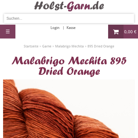
Login
Kasse
☰
0,00 €
»
»
»
Startseite
Garne
Malabrigo Mechita
895 Dried Orange
Malabrigo Mechita 895
Dried Orange