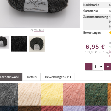
Nadelstärke
6
Garnstärke
A
Zusammensetzung
4
D
M
Vollbild
Bewertungen
i
6,95
€
1
I
139,00 € pro 1 kg
F
Farbauswahl
Details
Bewertungen (11)