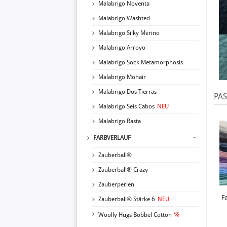
Malabrigo Noventa
Malabrigo Washted
Malabrigo Silky Merino
Malabrigo Arroyo
Malabrigo Sock Metamorphosis
Malabrigo Mohair
Malabrigo Dos Tierras
PA
Malabrigo Seis Cabos
NEU
Malabrigo Rasta
FARBVERLAUF
Zauberball®
Zauberball® Crazy
Zauberperlen
F
Zauberball® Stärke 6
NEU
Woolly Hugs Bobbel Cotton