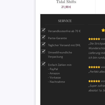
Tidal Shifts
21,90 €
SERVICE
Versandkostenfrei ab 70 €
Partie-Garantie
vo
„
Die Strickpa
Täglicher Versand mit DHL
Wunderschöne
Umweltfreundliche
Lieferung mi
Verpackung
ich bin rund
Einfach Zahlen mit:
vo
- PayPal
„
Perfekt alles
- Amazon
- Vorkasse
vo
- Nachnahme
„
Super zufri
absolut 1a. S