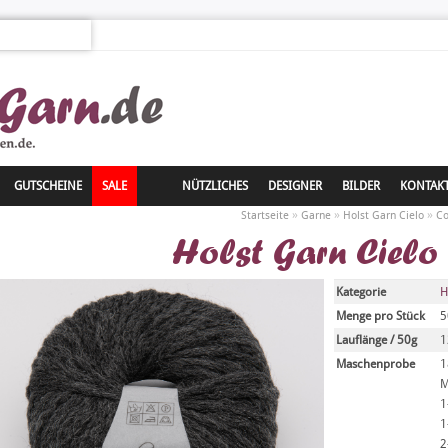
GUTSCHEINE
SALE
NÜTZLICHES
DESIGNER
BILDER
KONTAK
»
»
»
Startseite
Garne
Holst Garn Cielo
Co
Holst Garn Cielo
Kategorie
H
Menge pro Stück
5
Lauflänge / 50g
1
Maschenprobe
1
M
1
1
2