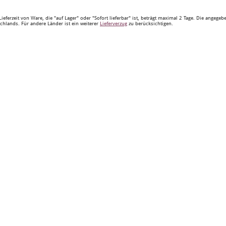
Lieferzeit von Ware, die "auf Lager" oder "Sofort lieferbar" ist, beträgt maximal 2 Tage. Die angege
chlands. Für andere Länder ist ein weiterer
Lieferverzug
zu berücksichtigen.