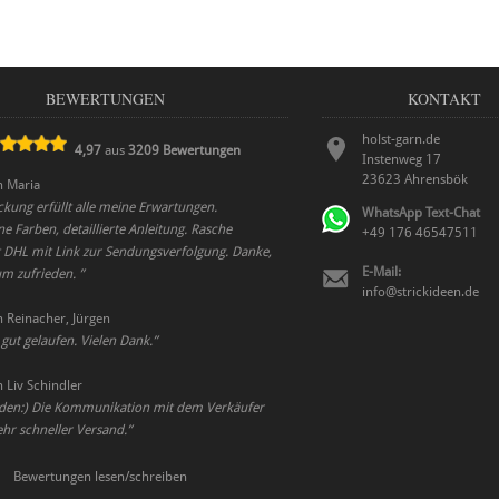
BEWERTUNGEN
KONTAKT
holst-garn.de
4,97
aus
3209
Bewertungen
Instenweg 17
23623
Ahrensbök
n
Maria
ckung erfüllt alle meine Erwartungen.
WhatsApp Text-Chat
 Farben, detaillierte Anleitung. Rasche
+49 176 46547511
t DHL mit Link zur Sendungsverfolgung. Danke,
E-Mail:
um zufrieden.
”
info@strickideen.de
n
Reinacher, Jürgen
 gut gelaufen. Vielen Dank.
”
n
Liv Schindler
eden:) Die Kommunikation mit dem Verkäufer
ehr schneller Versand.
”
Bewertungen lesen/schreiben