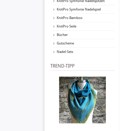
KnitPro Symfonie Nadelspitzen
KnitPro Symfonie Nadelspiel
KnitPro Bamboo
KnitPro Seile
Bücher
Gutscheine
Nadel-Sets
TREND-TIPP