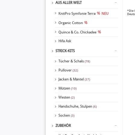
AUS ALLER WELT
*Die 
KnitPro Symfonie Terra
NEU
Deuts
Organic Cotton
Quince & Co. Chickadee
Hifa Ask
STRICK-KITS
Tücher & Schals
(78)
Pullover
(32)
Jacken & Mäntel
(37)
Mützen
(10)
Westen
(2)
Handschuhe, Stulpen
(6)
Socken
(3)
ZUBEHÖR