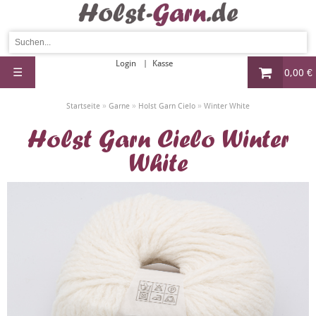
Login
Kasse
☰
0,00 €
»
»
»
Startseite
Garne
Holst Garn Cielo
Winter White
Holst Garn Cielo Winter
White