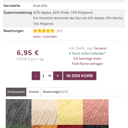
Garnstärke
Aran
Info
Zusammensetzung
42% Alpaka, 42% Wolle, 16% Polyamid
Der Hersteller beschreibt das Garn als 42% Alpaka, 42% Merino,
16% Polyamid
Bewertungen
(11)
lesen / schreiben
inkl. MwSt , zzgl.
Versand
6,95
€
6 Stück sofort lieferbar*
Ich benötige mehr
139,00 € pro 1 kg
Farb-Partie anfragen
Farbauswahl
Details
Bewertungen (11)