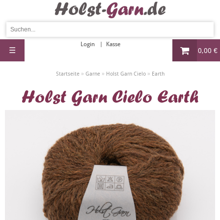
Login
Kasse
☰
0,00 €
»
»
»
Startseite
Garne
Holst Garn Cielo
Earth
Holst Garn Cielo Earth