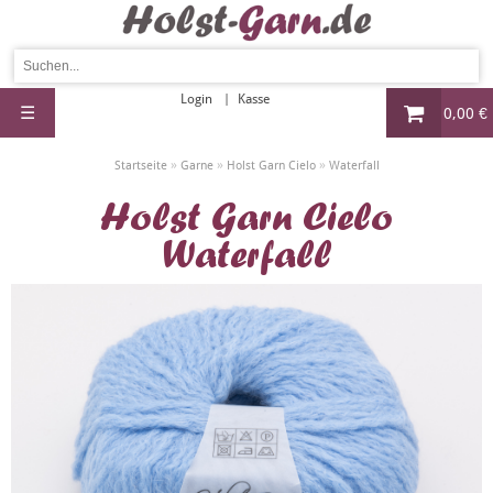
Login
Kasse
☰
0,00 €
»
»
»
Startseite
Garne
Holst Garn Cielo
Waterfall
Holst Garn Cielo
Waterfall