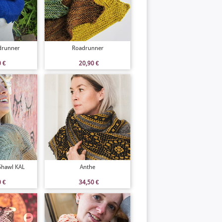
drunner
Roadrunner
0
€
20,90
€
Shawl KAL
Anthe
0
€
34,50
€