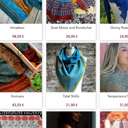
Amadeus
Duet Mütze und Rundschal
Skinny Roa
98,50
€
36,90
€
24,9
Xiomara
Tidal Shifts
Temperance 
83,50
€
21,90
€
51,0