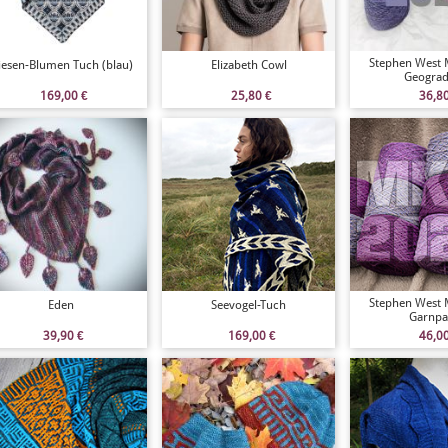
Stephen West
iesen-Blumen Tuch (blau)
Elizabeth Cowl
Geograd
169,00
€
25,80
€
36,8
Stephen West
Eden
Seevogel-Tuch
Garnpa
39,90
€
169,00
€
46,0