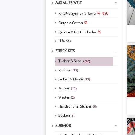
AUS ALLER WELT
KnitPro Symfonie Terra
NEU
Organic Cotton
Quince & Co. Chickadee
Hifa Ask
STRICK-KITS
Tücher & Schals
(78)
Pullover
(32)
Jacken & Mäntel
(37)
Mützen
(10)
Westen
(2)
Handschuhe, Stulpen
(6)
Socken
(3)
ZUBEHÖR