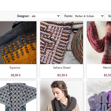
Designer:
Form:
So
Equinox
Sahara Shawl
Mechi
38,90
€
83,50
€
83,5