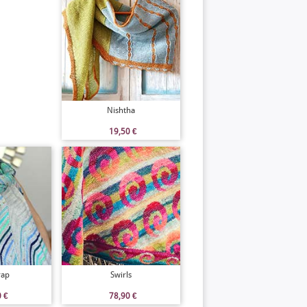
Nishtha
19,50
€
rap
Swirls
0
€
78,90
€