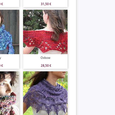
0
€
31,50
€
y
Oxbow
0
€
28,50
€