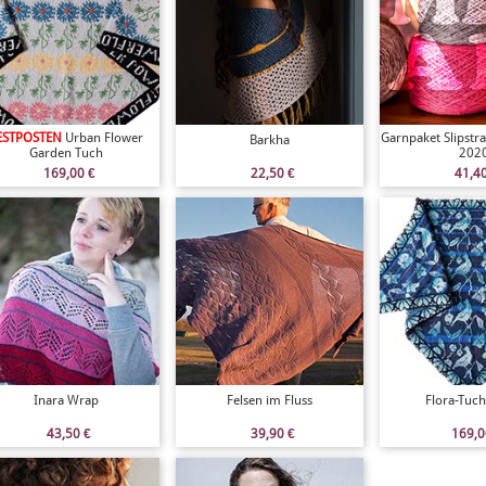
ESTPOSTEN
Urban Flower
Garnpaket Slipstr
Barkha
Garden Tuch
202
169,00
€
22,50
€
41,4
Inara Wrap
Felsen im Fluss
Flora-Tuch
43,50
€
39,90
€
169,