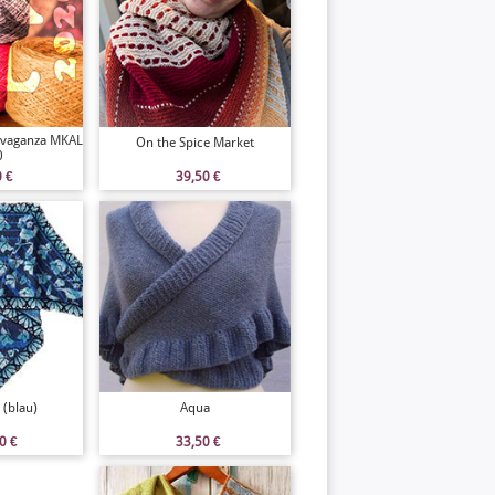
avaganza MKAL
On the Spice Market
0
0
€
39,50
€
 (blau)
Aqua
00
€
33,50
€