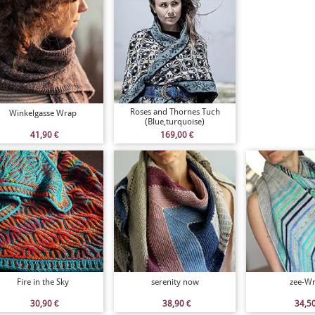
Roses and Thornes Tuch
Winkelgasse Wrap
(Blue,turquoise)
41,90
€
169,00
€
Fire in the Sky
serenity now
zee-W
30,90
€
38,90
€
34,5