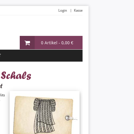
Login
Kasse
0 Artikel -
0,00 €
T
& Schals
t
its
r