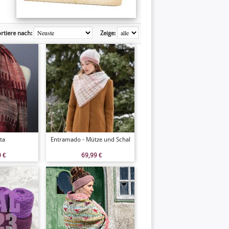
rtiere nach:
Zeige:
ta
Entramado - Mütze und Schal
0
€
69,99
€