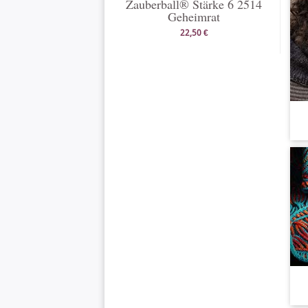
Zauberball® Stärke 6 2514
Geheimrat
22,50 €