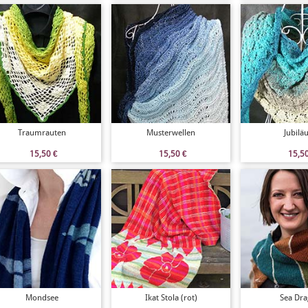
Traumrauten
Musterwellen
Jubil
15,50
€
15,50
€
15,5
Mondsee
Ikat Stola (rot)
Sea Dr