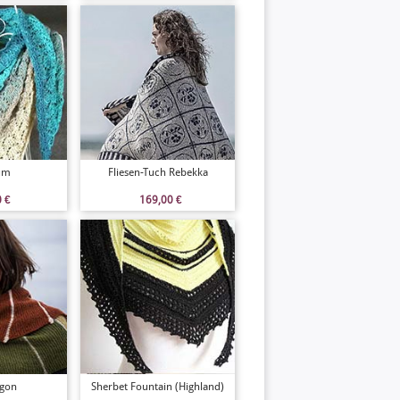
äum
Fliesen-Tuch Rebekka
0
€
169,00
€
agon
Sherbet Fountain (Highland)