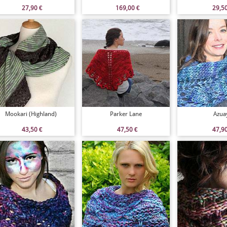
27,90
€
169,00
€
29,5
Mookari (Highland)
Parker Lane
Azua
43,50
€
47,50
€
47,9