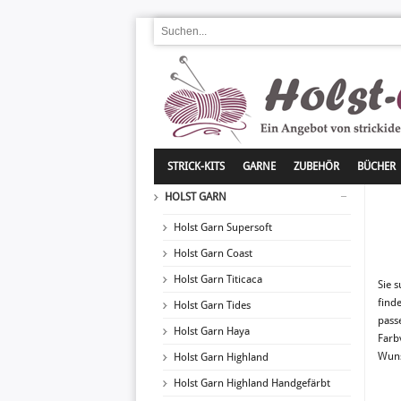
STRICK-KITS
GARNE
ZUBEHÖR
BÜCHER
HOLST GARN
Holst Garn Supersoft
Holst Garn Coast
Holst Garn Titicaca
Sie 
find
Holst Garn Tides
pass
Holst Garn Haya
Farbv
Wuns
Holst Garn Highland
Holst Garn Highland Handgefärbt