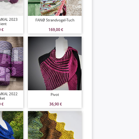
 MKAL 2023
FANØ Strandvogel-Tuch
ient
0
€
169,00
€
 MKAL 2022
Pivot
ket
0
€
36,90
€