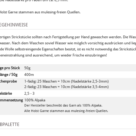
 die Nadelstärke pro Faden um ca. 0,5 mm.
 Holst Garne stammen aus mulesing-freien Quellen.
EGEHINWEISE
fertigen Strickstücke sollten nach Fertigstellung per Hand gewaschen werden. Die Was
wasser. Nach dem Waschen soviel Wasser wie möglich vorsichtig ausdrücken und lie
ede Wolle selbstreinigende Eigenschaften besitzt, ist es nicht notwendig das Strickstü
eneinstrahlung sind ausreichend, um wieder Frische einzubringen!
e pro Stück
50g
länge / 50g
400m
chenprobe
1-fädig: 25 Maschen = 10cm (Nadelstärke 2,5-3mm)
2-fädig: 23 Maschen = 10cm (Nadelstärke 3,5-4mm)
lstärke
2,5 - 3
ammensetzung
100% Alpaka
Der Hersteller beschreibt das Garn als 100% Alpaka.
Alle Holst Garne stammen aus mulesing-freien Quellen.
BPALETTE