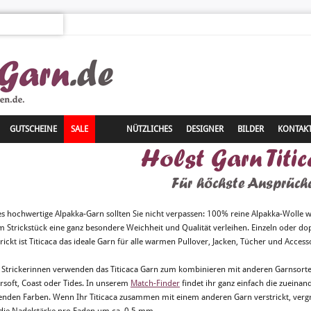
GUTSCHEINE
SALE
NÜTZLICHES
DESIGNER
BILDER
KONTAK
Holst Garn Titi
Für höchste Ansprüch
es hochwertige Alpakka-Garn sollten Sie nicht verpassen: 100% reine Alpakka-Wolle w
m Strickstück eine ganz besondere Weichheit und Qualität verleihen. Einzeln oder do
rickt ist Titicaca das ideale Garn für alle warmen Pullover, Jacken, Tücher und Access
e Strickerinnen verwenden das Titicaca Garn zum kombinieren mit anderen Garnsorten
rsoft, Coast oder Tides. In unserem
Match-Finder
findet ihr ganz einfach die zueinan
enden Farben. Wenn Ihr Titicaca zusammen mit einem anderen Garn verstrickt, verg