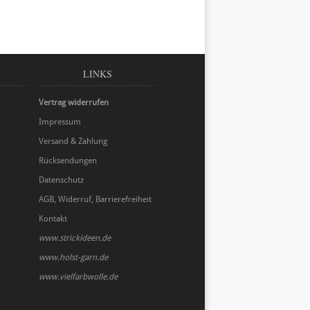
LINKS
Vertrag widerrufen
Impressum
Versand & Zahlung
Rücksendungen
Datenschutz
AGB, Widerruf, Barrierefreiheit
Kontakt
www.strickideen.de
www.holst-garn.de
www.vielfarbwolle.de