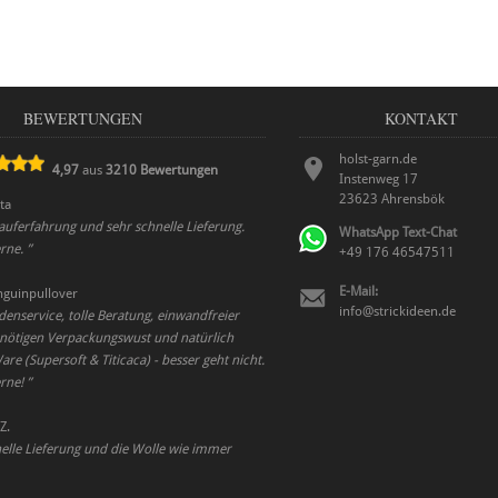
BEWERTUNGEN
KONTAKT
holst-garn.de
4,97
aus
3210
Bewertungen
Instenweg 17
23623
Ahrensbök
tta
auferfahrung und sehr schnelle Lieferung.
WhatsApp Text-Chat
rne.
”
+49 176 46547511
E-Mail:
nguinpullover
info@strickideen.de
enservice, tolle Beratung, einwandfreier
nötigen Verpackungswust und natürlich
e (Supersoft & Titicaca) - besser geht nicht.
rne!
”
Z.
lle Lieferung und die Wolle wie immer