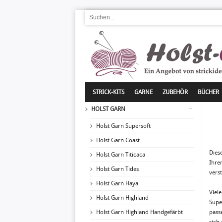
STRICK-KITS
GARNE
ZUBEHÖR
BÜCHER
HOLST GARN
Holst Garn Supersoft
Holst Garn Coast
Dies
Holst Garn Titicaca
Ihre
Holst Garn Tides
verst
Holst Garn Haya
Viel
Holst Garn Highland
Supe
Holst Garn Highland Handgefärbt
pass