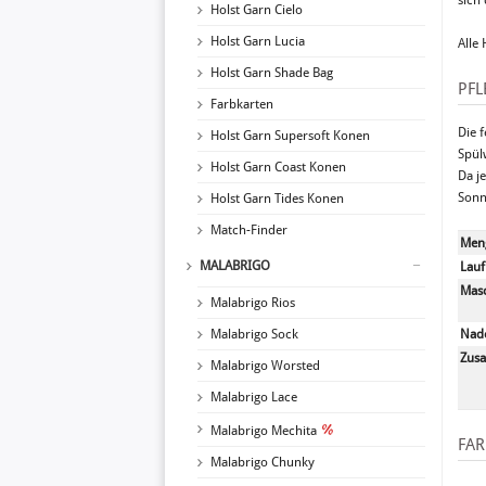
sich
Holst Garn Cielo
Holst Garn Lucia
Alle
Holst Garn Shade Bag
PFL
Farbkarten
Die 
Holst Garn Supersoft Konen
Spül
Holst Garn Coast Konen
Da j
Sonn
Holst Garn Tides Konen
Match-Finder
Meng
MALABRIGO
Lauf
Mas
Malabrigo Rios
Malabrigo Sock
Nade
Zus
Malabrigo Worsted
Malabrigo Lace
Malabrigo Mechita
FAR
Malabrigo Chunky