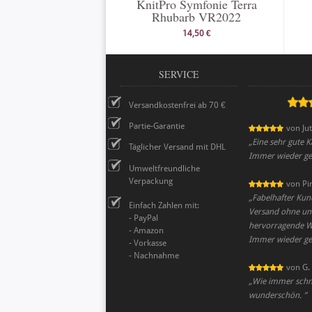
KnitPro Symfonie Terra
Rhubarb VR2022
14,50 €
SERVICE
Versandkostenfrei ab 70 €
Partie-Garantie
von
Ju
„
Eine sehr gute K
Täglicher Versand mit DHL
Immer wieder ge
Umweltfreundliche
Verpackung
von
Pi
„
Fabelhafter Kund
Einfach Zahlen mit:
Versand ohne un
- PayPal
hervorragende War
- Amazon
Immer wieder ge
- Vorkasse
- Nachnahme
von
G. 
„
Wie immer schne
wunderschön.
”