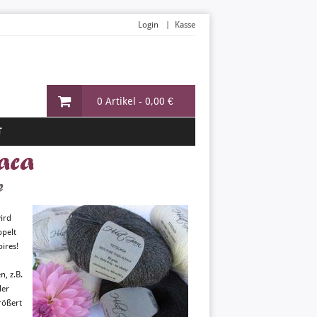
Login
Kasse
0 Artikel -
0,00 €
T
caca
e
ird
ppelt
oires!
, z.B.
der
rößert