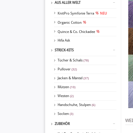
AUS ALLER WELT
KnitPro Symfonie Terra
NEU
Organic Cotton
Quince & Co. Chickadee
Hifa Ask
STRICK-KITS
Tücher & Schals
(78)
Pullover
(32)
Jacken & Mäntel
(37)
Mützen
(10)
Westen
(2)
Handschuhe, Stulpen
(6)
Socken
(3)
WEI
ZUBEHÖR