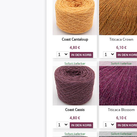
Coast Cantaloup
Titicaca Crown
4,80
€
6,10
€
Sofort lieferbar
Sofort lieferbar
Coast Cassis
Titicaca Blossom
4,80
€
6,10
€
Sofort lieferbar
Sofort lieferbar