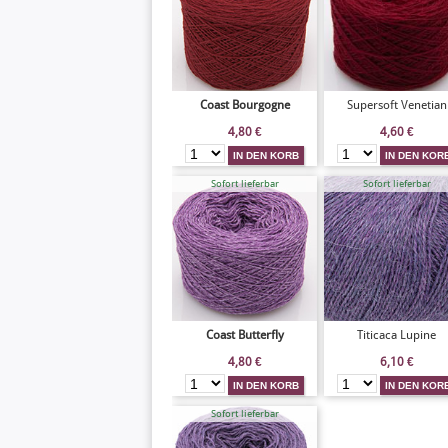
Coast Bourgogne
Supersoft Venetian
4,80
€
4,60
€
Sofort lieferbar
Sofort lieferbar
Coast Butterfly
Titicaca Lupine
4,80
€
6,10
€
Sofort lieferbar