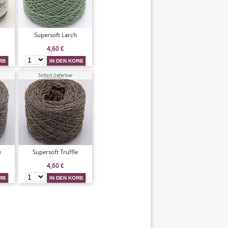
Supersoft Larch
4,60
€
Sofort lieferbar
e
Supersoft Truffle
4,60
€