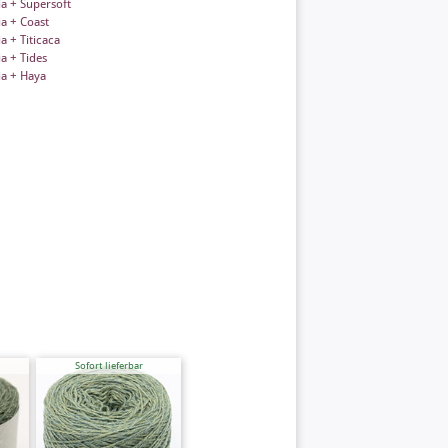
ia + Supersoft
ia + Coast
a + Titicaca
a + Tides
ia + Haya
Sofort lieferbar