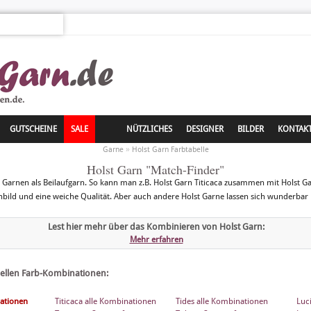
GUTSCHEINE
SALE
NÜTZLICHES
DESIGNER
BILDER
KONTAK
»
Garne
Holst Garn Farbtabelle
Holst Garn "Match-Finder"
st Garnen als Beilaufgarn. So kann man z.B. Holst Garn Titicaca zusammen mit Holst 
ild und eine weiche Qualität. Aber auch andere Holst Garne lassen sich wunderbar
Lest hier mehr über das Kombinieren von Holst Garn:
Mehr erfahren
iziellen Farb-Kombinationen:
nationen
Titicaca alle Kombinationen
Tides alle Kombinationen
Luc