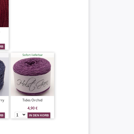
n
Sofort lieferbar
rry
Tides Orchid
4,90
€