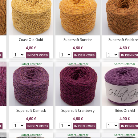
Coast Old Gold
Supersoft Sunrise
Supersoft Goldcre
4,80
€
4,60
€
4,60
€
Sofort lieferbar
Sofort lieferbar
Sofort lieferbar
Supersoft Damask
Supersoft Cranberry
Tides Orchid
4,60
€
4,60
€
4,90
€
Sofort lieferbar
Sofort lieferbar
Sofort lieferbar