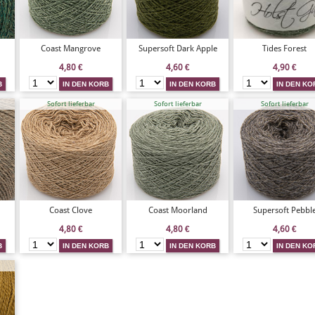
Coast Mangrove
Supersoft Dark Apple
Tides Forest
4,80
€
4,60
€
4,90
€
Sofort lieferbar
Sofort lieferbar
Sofort lieferbar
Coast Clove
Coast Moorland
Supersoft Pebbl
4,80
€
4,80
€
4,60
€