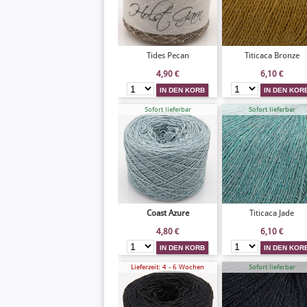
Tides Pecan
Titicaca Bronze
4,90
€
6,10
€
Sofort lieferbar
Sofort lieferbar
Coast Azure
Titicaca Jade
4,80
€
6,10
€
Lieferzeit: 4 - 6 Wochen
Sofort lieferbar