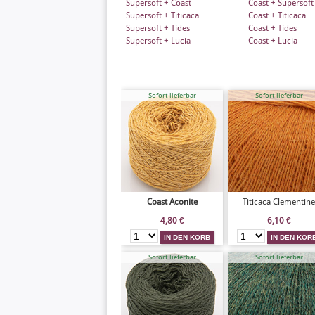
Supersoft + Coast
Coast + Supersoft
Supersoft + Titicaca
Coast + Titicaca
Supersoft + Tides
Coast + Tides
Supersoft + Lucia
Coast + Lucia
Sofort lieferbar
Sofort lieferbar
Coast Aconite
Titicaca Clementine
4,80
€
6,10
€
Sofort lieferbar
Sofort lieferbar