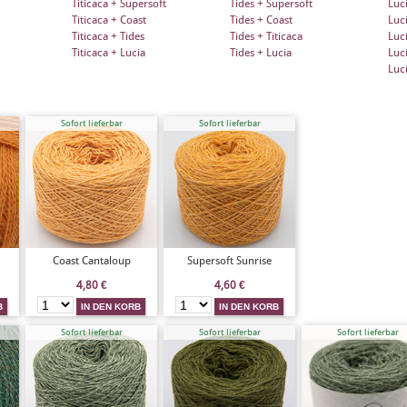
Titicaca + Supersoft
Tides + Supersoft
Luc
Titicaca + Coast
Tides + Coast
Luc
Titicaca + Tides
Tides + Titicaca
Luci
Titicaca + Lucia
Tides + Lucia
Luci
Luc
Sofort lieferbar
Sofort lieferbar
Coast Cantaloup
Supersoft Sunrise
4,80
€
4,60
€
Sofort lieferbar
Sofort lieferbar
Sofort lieferbar