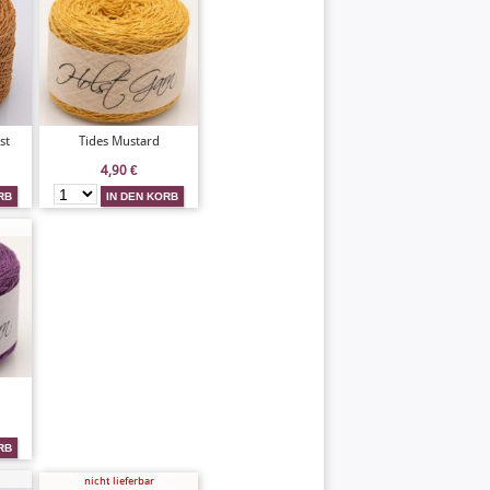
st
Tides Mustard
4,90
€
nicht lieferbar