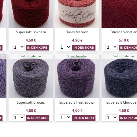
Supersoft Bokhara
Tides Maroon
Titicaca Venetia
4,60
€
4,90
€
6,10
€
Sofort lieferbar
Sofort lieferbar
Sofort lieferbar
Supersoft Crocus
Supersoft Thistledown
Supersoft Cloudbe
4,60
€
4,60
€
4,60
€